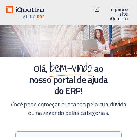
ir para o
site
AJUDA
ERP
iQuattro
bem-vindo
Olá,
ao
nosso portal de ajuda
do ERP!
Você pode começar buscando pela sua dúvida
ou navegando pelas categorias.