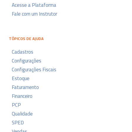
a
Acesse a Plataforma
s
Fale com um Instrutor
i
n
o
TÓPICOS DE AJUDA
Cadastros
Configurações
Configurações Fiscais
Estoque
Faturamento
Financeiro
PCP
Qualidade
SPED
Vendas