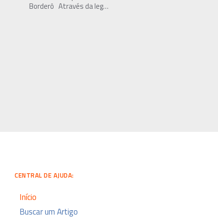
Borderô Através da leg…
L
u
c
k
y
B
l
o
CENTRAL DE AJUDA:
c
k
Início
C
Buscar um Artigo