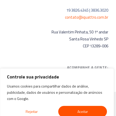
19 3826.4345 | 3836.3020
contato@iquattro.com.br
Rua Valentim Pinhata, 50 1º andar
Santa Rosa Vinhedo SP
CEP 13289-006
ACOMPANHE A GENTE:
Controle sua privacidade
Usamos cookies para compartilhar dados de análise,
publicidade, dados de usuários e personalização de anúncios
com o Google.
TODOS DIREITOS RESERVADOS À IQUATTRO
SISTEMAS® – DESIGN & DEV BY
POMPZ ARTES
Rejeitar
Aceitar