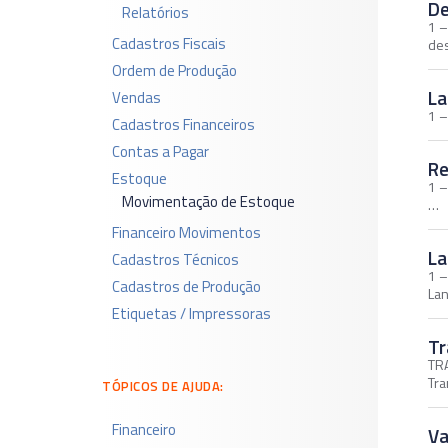
D
Relatórios
1 –
Cadastros Fiscais
des
Ordem de Produção
La
Vendas
1 –
Cadastros Financeiros
Contas a Pagar
Re
Estoque
1 –
Movimentação de Estoque
…
Financeiro Movimentos
La
Cadastros Técnicos
1 –
Cadastros de Produção
Lan
Etiquetas / Impressoras
Tr
TRA
Tra
TÓPICOS DE AJUDA:
Financeiro
Va