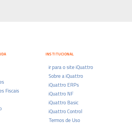
UDA
INSTITUCIONAL
ir para o site iQuattro
Sobre a iQuattro
es
iQuattro ERPs
s Fiscais
iQuattro NF
iQuattro Basic
o
iQuattro Control
Termos de Uso