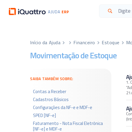
AJUDA
ERP
Início da Ajuda
Financeiro
Estoque
Mo
Movimentação de Estoque
Aj
SAIBA TAMBÉM SOBRE:
1. 
“Ad
Contas a Receber
21
Cadastros Básicos
Configurações da NF-e e MDF-e
Aj
Com
SPED [NF-e]
(In
Faturamento - Nota Fiscal Eletrônica
[NF-e] e MDF-e