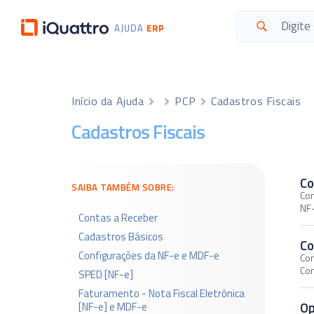
AJUDA
ERP
Início da Ajuda
PCP
Cadastros Fiscais
Cadastros Fiscais
Co
SAIBA TAMBÉM SOBRE:
Con
NF
Contas a Receber
Cadastros Básicos
Co
Configurações da NF-e e MDF-e
Con
Co
SPED [NF-e]
Faturamento - Nota Fiscal Eletrônica
Op
[NF-e] e MDF-e