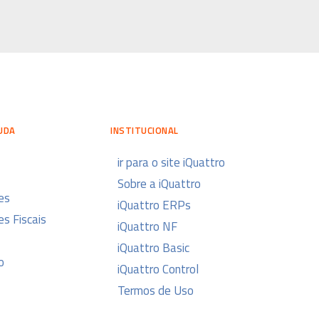
UDA
INSTITUCIONAL
ir para o site iQuattro
Sobre a iQuattro
es
iQuattro ERPs
s Fiscais
iQuattro NF
iQuattro Basic
o
iQuattro Control
Termos de Uso