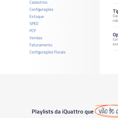
Cadastros
Configurações
Ti
Cla
Estoque
rot
SPED
PCP
Op
Vendas
Con
ess
Faturamento
Configurações Fiscais
vão te 
Playlists da iQuattro que