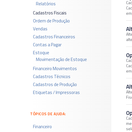
Cad
Relatórios
Cad
Cadastros Fiscais
em
Ordem de Produção
Al
Vendas
Alt
Cadastros Financeiros
alt
Contas a Pagar
Estoque
Op
Movimentação de Estoque
Cad
Cad
Financeiro Movimentos
em
Cadastros Técnicos
Cadastros de Produção
Al
Alt
Etiquetas / Impressoras
Fis
Op
TÓPICOS DE AJUDA:
Cad
men
Financeiro
sel