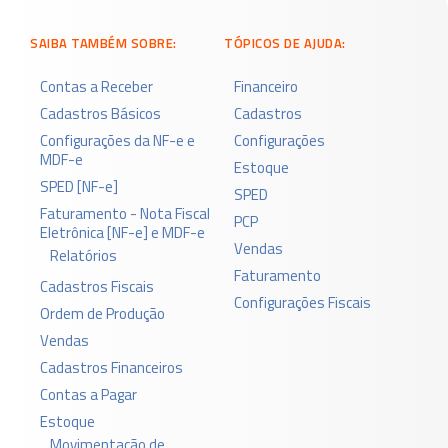
SAIBA TAMBÉM SOBRE:
TÓPICOS DE AJUDA:
Contas a Receber
Financeiro
Cadastros Básicos
Cadastros
Configurações da NF-e e
Configurações
MDF-e
Estoque
SPED [NF-e]
SPED
Faturamento - Nota Fiscal
PCP
Eletrônica [NF-e] e MDF-e
Vendas
Relatórios
Faturamento
Cadastros Fiscais
Configurações Fiscais
Ordem de Produção
Vendas
Cadastros Financeiros
Contas a Pagar
Estoque
Movimentação de