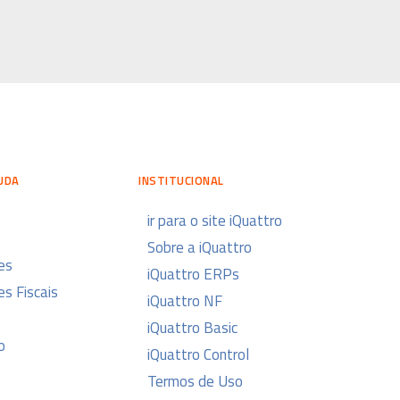
UDA
INSTITUCIONAL
ir para o site iQuattro
Sobre a iQuattro
es
iQuattro ERPs
s Fiscais
iQuattro NF
iQuattro Basic
o
iQuattro Control
Termos de Uso