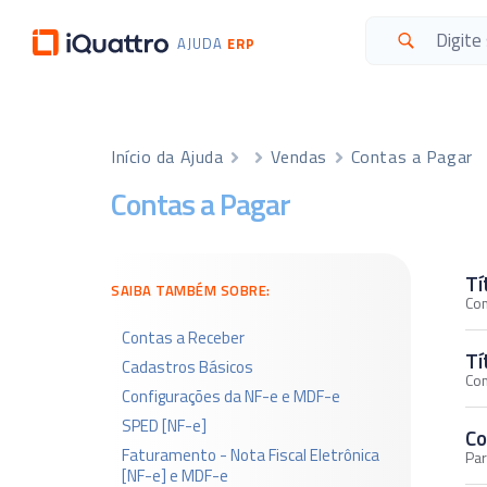
AJUDA
ERP
Início da Ajuda
Vendas
Contas a Pagar
Contas a Pagar
Tí
SAIBA TAMBÉM SOBRE:
Com
Contas a Receber
Tí
Cadastros Básicos
Com
Configurações da NF-e e MDF-e
SPED [NF-e]
Co
Faturamento - Nota Fiscal Eletrônica
Par
[NF-e] e MDF-e